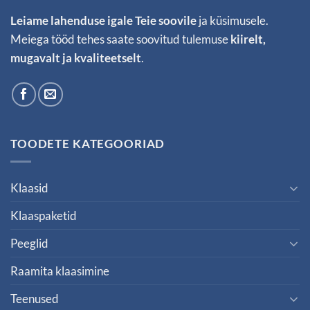
Leiame lahenduse
igale Teie soovile
ja küsimusele.
Meiega tööd tehes saate soovitud tulemuse
kiirelt,
mugavalt ja kvaliteetselt
.
TOODETE KATEGOORIAD
Klaasid
Klaaspaketid
Peeglid
Raamita klaasimine
Teenused