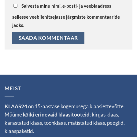
Salvesta minu nimi, e-posti- ja veebiaadress
sellesse veebilehitsejasse järgmiste kommentaaride
jaoks.
MEIST
KLAAS24
on 15-aastase kogemusega klaasiettevõtte.
Müüme
kõiki erinevaid klaasitooteid
: kirgas klaas,
karastatud klaas, toonklaas, matistatud klaas, peeglid,
klaaspaketid.