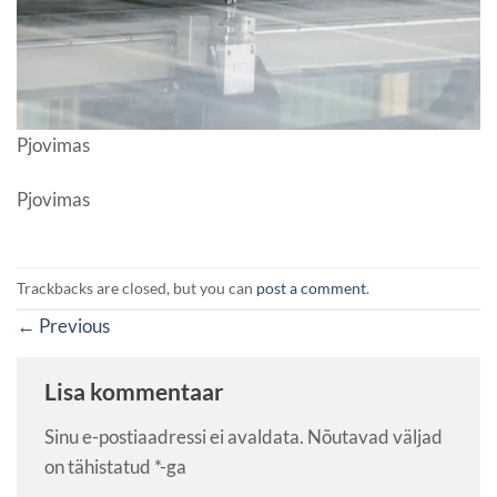
Pjovimas
Pjovimas
Trackbacks are closed, but you can
post a comment
.
←
Previous
Lisa kommentaar
Sinu e-postiaadressi ei avaldata.
Nõutavad väljad
on tähistatud
*
-ga