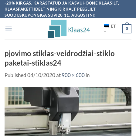
-20% KIRGAS, KARASTATUD JA KASVUHOONE KLAASILT,
KLAASPAKETTIDELT NING KIRKALT PEEGLILT
SOODUSKUPONGIGA SUVI20 11. AUGUSTINI!
ET
0
pjovimo stiklas-veidrodžiai-stiklo
paketai-stiklas24
Published
04/10/2020
at
900 × 600
in